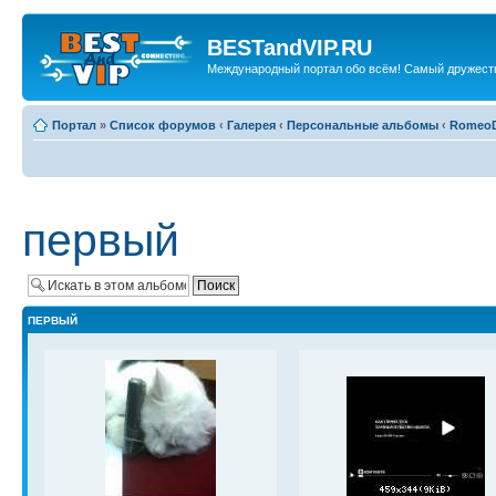
BESTandVIP.RU
Международный портал обо всём! Самый дружест
Портал
»
Список форумов
‹
Галерея
‹
Персональные альбомы
‹
Romeo
первый
ПЕРВЫЙ