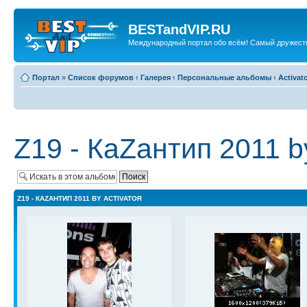
BESTandVIP.RU
Международный портал обо всём! Самый дружест
Портал
»
Список форумов
‹
Галерея
‹
Персональные альбомы
‹
Activat
Z19 - КаZантип 2011 by
Z19 - КАZАНТИП 2011 BY ACTIVATOR