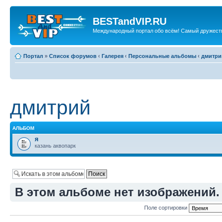
BESTandVIP.RU
Международный портал обо всём! Самый дружест
Портал
»
Список форумов
‹
Галерея
‹
Персональные альбомы
‹
дмитри
дмитрий
АЛЬБОМ
я
казань аквопарк
В этом альбоме нет изображений.
Поле сортировки