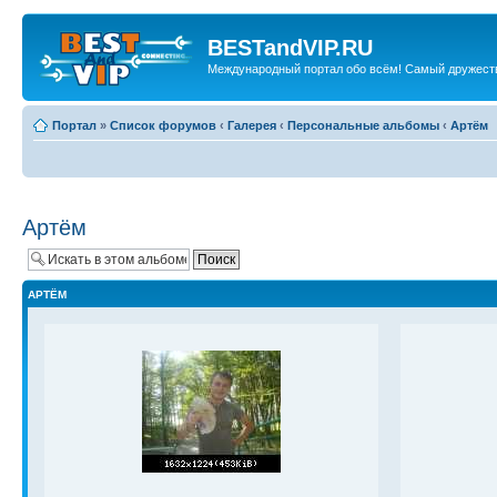
BESTandVIP.RU
Международный портал обо всём! Самый дружест
Портал
»
Список форумов
‹
Галерея
‹
Персональные альбомы
‹
Артём
Артём
АРТЁМ