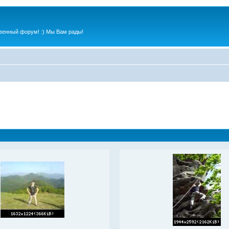
венный форум! :) Мы Вам рады!