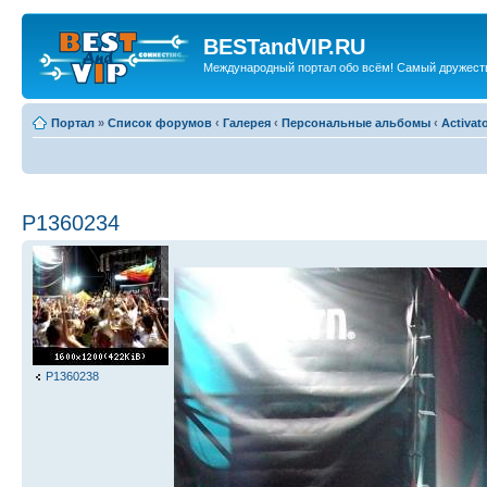
BESTandVIP.RU
Международный портал обо всём! Самый дружест
Портал
»
Список форумов
‹
Галерея
‹
Персональные альбомы
‹
Activat
P1360234
P1360238