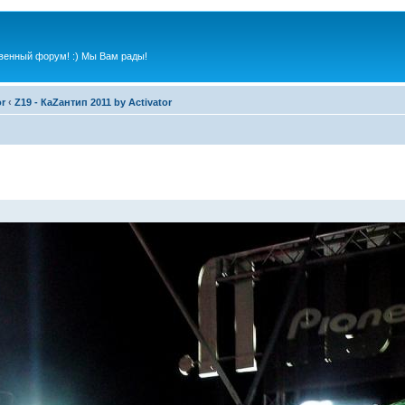
венный форум! :) Мы Вам рады!
or
‹
Z19 - КаZантип 2011 by Activator