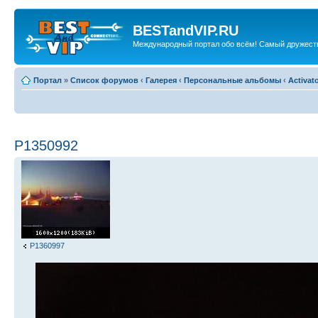
BESTandVIP.RU
Международный портал обо всём! Самый дружест
Портал
»
Список форумов
‹
Галерея
‹
Персональные альбомы
‹
Activat
P1350992
P1360997