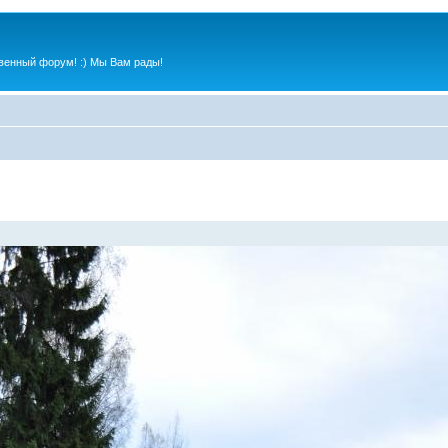
венный форум! :) Мы Вам рады!