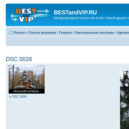
BESTandVIP.RU
Международный портал обо всём! Самый дружест
Портал
»
Список форумов
‹
Галерея
‹
Персональные альбомы
‹
Аделия
DSC 0026
DSC 0099