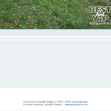
Powered by
phpBB Gallery
© 2007, 2009
nickvergessen
Русский перевод "phpBB Gallery" -
www.phpbbguru.net