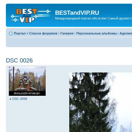
BESTandVIP.RU
Международный портал обо всём! Самый дружест
Портал
»
Список форумов
‹
Галерея
‹
Персональные альбомы
‹
Аделия
DSC 0026
DSC 0099