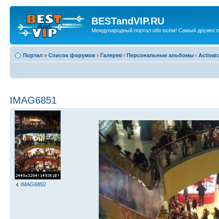
BESTandVIP.RU
Международный портал обо всём! Самый дружест
Портал
»
Список форумов
‹
Галерея
‹
Персональные альбомы
‹
Activat
IMAG6851
IMAG6852