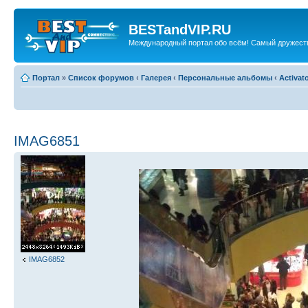
BESTandVIP.RU
Международный портал обо всём! Самый дружест
Портал
»
Список форумов
‹
Галерея
‹
Персональные альбомы
‹
Activat
IMAG6851
IMAG6852