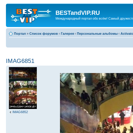
BESTandVIP.RU
Международный портал обо всём! Самый дружест
Портал
»
Список форумов
‹
Галерея
‹
Персональные альбомы
‹
Activat
IMAG6851
IMAG6852