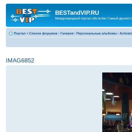
BESTandVIP.RU
Международный портал обо всём! Самый дружест
Портал
»
Список форумов
‹
Галерея
‹
Персональные альбомы
‹
Activat
IMAG6852