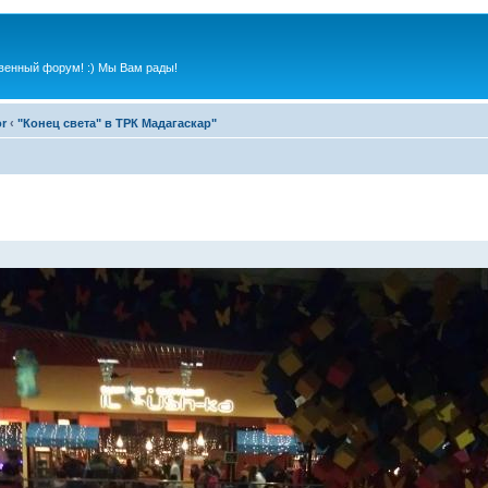
венный форум! :) Мы Вам рады!
or
‹
"Конец света" в ТРК Мадагаскар"