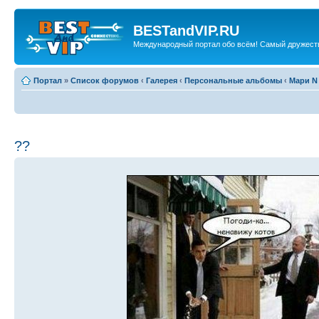
BESTandVIP.RU
Международный портал обо всём! Самый дружест
Портал
»
Список форумов
‹
Галерея
‹
Персональные альбомы
‹
Мари N
??