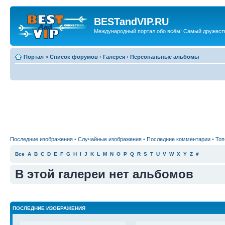
BESTandVIP.RU
Международный портал обо всём! Самый дружест
Портал
»
Список форумов
‹
Галерея
‹
Персональные альбомы
Последние изображения
•
Случайные изображения
•
Последние комментарии
•
Топ
Все
A
B
C
D
E
F
G
H
I
J
K
L
M
N
O
P
Q
R
S
T
U
V
W
X
Y
Z
#
В этой галереи нет альбомов
ПОСЛЕДНИЕ ИЗОБРАЖЕНИЯ