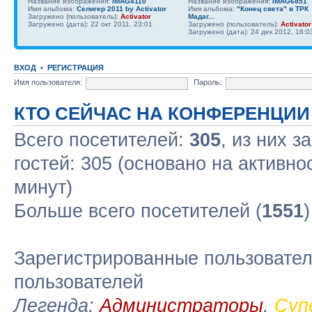
Название изображения:
IMAG4110
Название изображения:
IMAG6851
Имя альбома:
Селигер 2011 by Activator
Имя альбома:
"Конец света" в ТРК
Загружено (пользователь):
Activator
Мадаг...
Загружено (дата): 22 окт 2011, 23:01
Загружено (пользователь):
Activator
Загружено (дата): 24 дек 2012, 16:0
ВХОД
•
РЕГИСТРАЦИЯ
Имя пользователя:
Пароль:
КТО СЕЙЧАС НА КОНФЕРЕНЦИИ
Всего посетителей:
305
, из них з
гостей: 305 (основано на активно
минут)
Больше всего посетителей (
1551
Зарегистрированные пользовател
пользователей
Легенда:
Администраторы
,
Суп