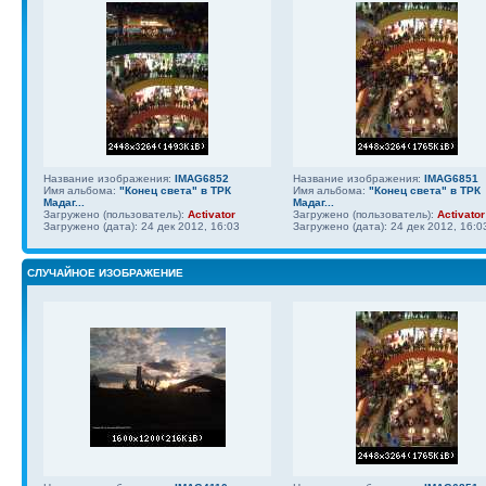
Название изображения:
IMAG6852
Название изображения:
IMAG6851
Имя альбома:
"Конец света" в ТРК
Имя альбома:
"Конец света" в ТРК
Мадаг...
Мадаг...
Загружено (пользователь):
Activator
Загружено (пользователь):
Activator
Загружено (дата): 24 дек 2012, 16:03
Загружено (дата): 24 дек 2012, 16:0
СЛУЧАЙНОЕ ИЗОБРАЖЕНИЕ