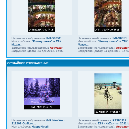
Название изображения:
IMAG6852
Название изображения:
IMAG6851
Имя альбома:
"Конец света" в ТРК
Имя альбома:
"Конец света" в ТРК
Мадаг...
Мадаг...
Загружено (пользователь):
Activator
Загружено (пользователь):
Activator
Загружено (дата): 24 дек 2012, 16:03
Загружено (дата): 24 дек 2012, 16:0
СЛУЧАЙНОЕ ИЗОБРАЖЕНИЕ
Название изображения:
042 NewYear
Название изображения:
P1360117
211208 Go2Loa...
Имя альбома:
Z19 - КаZантип 2011 b
Имя альбома:
HappyNatali
Загружено (пользователь):
Activator