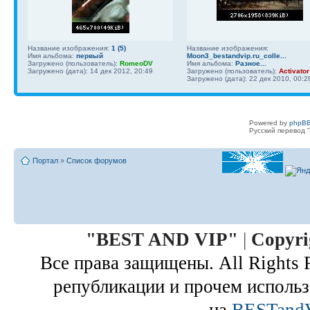
Название изображения:
1 (5)
Название изображения:
Имя альбома:
первый
Moon3_bestandvip.ru_colle...
Загружено (пользователь):
RomeoDV
Имя альбома:
Разное...
Загружено (дата): 14 дек 2012, 20:49
Загружено (пользователь):
Activator
Загружено (дата): 22 дек 2010, 00:2
Powered by
phpBB
Русский перевод "
Портал
»
Список форумов
"
BEST AND VIP
"
|
Copyri
Все права защищены. All Rights 
републикации и прочем использ