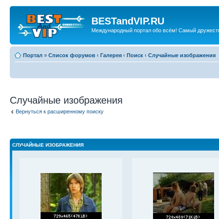
BESTandVIP.RU
Международный портал обо всём! Самый дружест
Портал
»
Список форумов
‹
Галерея
‹
Поиск
‹
Случайные изображения
Случайные изображения
Вернуться к расширенному поиску
СЛУЧАЙНЫЕ ИЗОБРАЖЕНИЯ