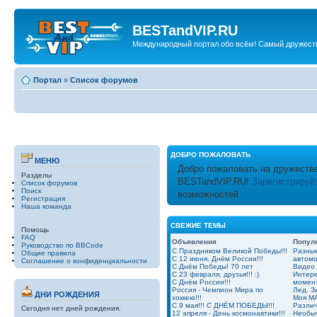
BESTandVIP.RU
Международный портал обо всём! Самый дружест
Портал
»
Список форумов
ДОБРО ПОЖАЛОВАТЬ
МЕНЮ
Добро пожаловать на дружеств
Разделы
BESTandVIP.RU!
Зарегистрируй
Список форумов
Поиск
возможностей.
Регистрация
Наша команда
СВЕЖИЕ ТЕМЫ
Помощь
FAQ
Объявления
Попул
Руководство по BBCode
С Праздником Великой Победы!!!
Разные
Общие правила
С 12 июня, Днём России!!!
автом
Соглашение о конфиденциальности
С Днём Победы! 70 лет
Видео
С 23 февраля, друзья!!! :)
Интер
С Днём России!!!
момент
Россия - Чемпион Мира по
Лед. З
ДНИ РОЖДЕНИЯ
хоккею!!!
Моя MA
С 9 мая!!! С ДНЁМ ПОБЕДЫ!!!
Разли
Сегодня нет дней рождения.
12 апреля - День космонавтики!!!
Необыч