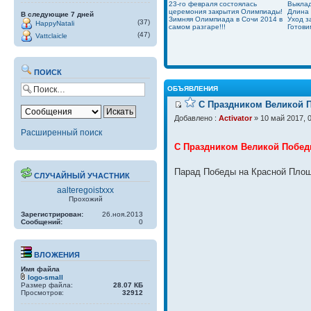
23-го февраля состоялась
Выклад
церемония закрытия Олимпиады!
Длина 
В следующие 7 дней
Зимняя Олимпиада в Сочи 2014 в
Уход з
(37)
HappyNatali
самом разгаре!!!
Готови
(47)
Vattclaicle
ПОИСК
ОБЪЯВЛЕНИЯ
С Праздником Великой П
Добавлено :
Activator
» 10 май 2017, 
Расширенный поиск
С Праздником Великой Побед
Парад Победы на Красной Площ
СЛУЧАЙНЫЙ УЧАСТНИК
aalteregoistxxx
Прохожий
Зарегистрирован:
26.ноя.2013
Сообщений:
0
ВЛОЖЕНИЯ
Имя файла
logo-small
Размер файла:
28.07 КБ
Просмотров:
32912