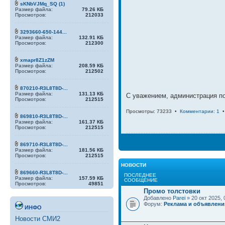
sKNbVJMq_SQ (1)
Размер файла:
79.26 КБ
Просмотров:
212033
3293660-650-144...
Размер файла:
132.91 КБ
Просмотров:
212300
xmapr8Z1zZM
Размер файла:
208.59 КБ
Просмотров:
212502
870210-R3L8T8D-...
Размер файла:
131.13 КБ
С уважением, администрация п
Просмотров:
212515
Просмотры: 73233 •
Комментарии: 1
869810-R3L8T8D-...
Размер файла:
161.37 КБ
Просмотров:
212515
869710-R3L8T8D-...
Размер файла:
181.56 КБ
Просмотров:
212515
НОВОСТИ
869660-R3L8T8D-...
ПОСЛЕДНЕЕ
Размер файла:
157.59 КБ
СООБЩЕНИЕ
Просмотров:
49851
Промо толстовки
Добавлено
Parei
» 20 окт 2025, 
Форум:
Реклама и объявлени
ИНФО
Новости СМИ2