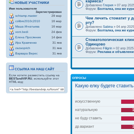
кариеса?
НОВЫЕ УЧАСТНИКИ
Добавлено
Глория
» 07 апр 2025
Имя пользователя
Форум:
Болталка, она же кури
Зарегистрирован
schtamp.master
29 мар
Чем лечить стоматит у д
colibre2010c2010
16 мар
рту?
Маша Игнатьева
16 мар
Добавлено
Sabina
» 04 апр 2025
Форум:
Болталка, она же кури
vont.bedi
24 фев
Елена Просянник
14 фев
Стоматологическая клин
Ира Кравченко
31 янв
Одинцово
zazaoprich
31 янв
Добавлено
Filigrin
» 02 апр 2025
Форум:
Реклама и объявлени
Варвара Верес
31 янв
ССЫЛКА НА НАШ САЙТ
Если хотите разместить ссылку на
ОПРОСЫ
BESTandVIP.RU
, используйте этот
HTML-код:
Какую елку будете ставить
искусственную
натуральную
не буду ставить
др.вариант