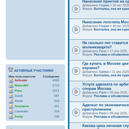
Нанесение принтов на о
Добавлено
Глория
» 20 окт 2025
Форум:
Болталка, она же кури
Нанесение логотипа Мос
Добавлено
Глория
» 20 окт 2025
Форум:
Болталка, она же кури
На сколько лет ставится
молниезащита?
Добавлено
Parei
» 17 апр 2025, 
Форум:
Реклама и объявлени
Где купить в Москве цве
корзине?
АКТИВНЫЕ УЧАСТНИКИ
Добавлено
Sabina
» 11 апр 2025
Форум:
Болталка, она же кури
Имя пользователя
Сообщения
Activator
4395
Услуги адвоката по арб
RomeoDV
1743
спорам Москва
Рина
1021
Добавлено
Parei
» 09 апр 2025, 
Svetik
587
Форум:
Реклама и объявлени
Romik
523
Адвокат по экономичес
Anastasia
341
преступлениям
Cramerido
318
Добавлено
Parei
» 09 апр 2025, 
Purity
239
Форум:
Реклама и объявлени
Какова цена лечения гл