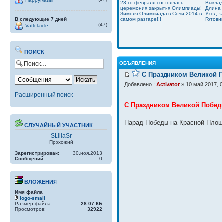
HappyNatali
23-го февраля состоялась
Выклад
церемония закрытия Олимпиады!
Длина 
Зимняя Олимпиада в Сочи 2014 в
Уход з
В следующие 7 дней
самом разгаре!!!
Готови
(47)
Vattclaicle
ПОИСК
ОБЪЯВЛЕНИЯ
С Праздником Великой П
Добавлено :
Activator
» 10 май 2017, 
Расширенный поиск
С Праздником Великой Побед
Парад Победы на Красной Площ
СЛУЧАЙНЫЙ УЧАСТНИК
SLiliaSr
Прохожий
Зарегистрирован:
30.ноя.2013
Сообщений:
0
ВЛОЖЕНИЯ
Имя файла
logo-small
Размер файла:
28.07 КБ
Просмотров:
32922