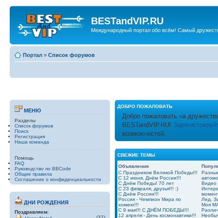
BESTandVIP.RU
Международный портал обо всём! Самый дружест
Портал
»
Список форумов
ДОБРО ПОЖАЛОВАТЬ
МЕНЮ
Добро пожаловать на дружеств
Разделы
BESTandVIP.RU!
Зарегистрируй
Список форумов
Поиск
возможностей.
Регистрация
Наша команда
СВЕЖИЕ ТЕМЫ
Помощь
FAQ
Объявления
Попул
Руководство по BBCode
С Праздником Великой Победы!!!
Разные
Общие правила
С 12 июня, Днём России!!!
автом
Соглашение о конфиденциальности
С Днём Победы! 70 лет
Видео
С 23 февраля, друзья!!! :)
Интер
С Днём России!!!
момент
Россия - Чемпион Мира по
Лед. З
ДНИ РОЖДЕНИЯ
хоккею!!!
Моя MA
С 9 мая!!! С ДНЁМ ПОБЕДЫ!!!
Разли
Поздравляем:
12 апреля - День космонавтики!!!
Необыч
(37)