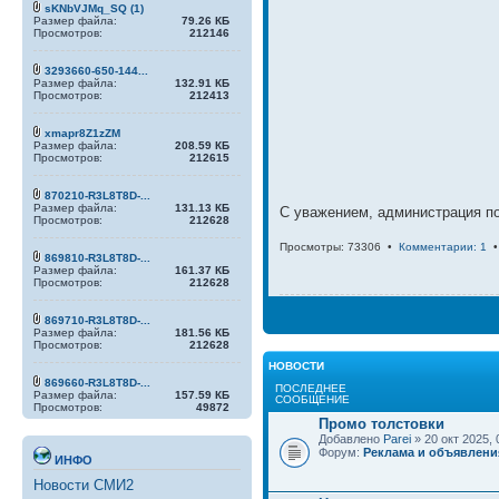
sKNbVJMq_SQ (1)
Размер файла:
79.26 КБ
Просмотров:
212146
3293660-650-144...
Размер файла:
132.91 КБ
Просмотров:
212413
xmapr8Z1zZM
Размер файла:
208.59 КБ
Просмотров:
212615
870210-R3L8T8D-...
Размер файла:
131.13 КБ
С уважением, администрация п
Просмотров:
212628
Просмотры: 73306 •
Комментарии: 1
869810-R3L8T8D-...
Размер файла:
161.37 КБ
Просмотров:
212628
869710-R3L8T8D-...
Размер файла:
181.56 КБ
Просмотров:
212628
НОВОСТИ
869660-R3L8T8D-...
ПОСЛЕДНЕЕ
Размер файла:
157.59 КБ
СООБЩЕНИЕ
Просмотров:
49872
Промо толстовки
Добавлено
Parei
» 20 окт 2025, 
Форум:
Реклама и объявлени
ИНФО
Новости СМИ2