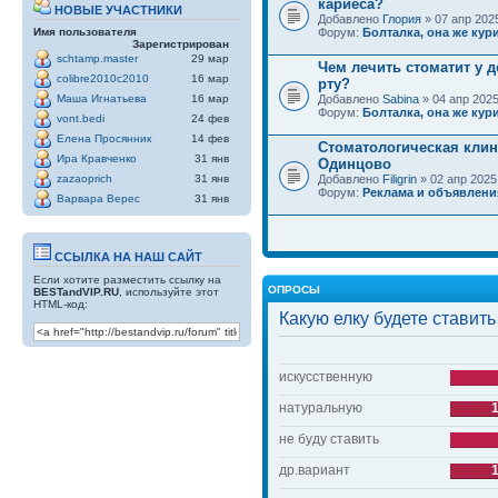
кариеса?
НОВЫЕ УЧАСТНИКИ
Добавлено
Глория
» 07 апр 2025
Имя пользователя
Форум:
Болталка, она же кури
Зарегистрирован
schtamp.master
29 мар
Чем лечить стоматит у д
colibre2010c2010
16 мар
рту?
Маша Игнатьева
16 мар
Добавлено
Sabina
» 04 апр 2025
Форум:
Болталка, она же кури
vont.bedi
24 фев
Елена Просянник
14 фев
Стоматологическая клин
Ира Кравченко
31 янв
Одинцово
zazaoprich
31 янв
Добавлено
Filigrin
» 02 апр 2025
Форум:
Реклама и объявлени
Варвара Верес
31 янв
ССЫЛКА НА НАШ САЙТ
Если хотите разместить ссылку на
ОПРОСЫ
BESTandVIP.RU
, используйте этот
HTML-код:
Какую елку будете ставить
искусственную
натуральную
не буду ставить
др.вариант