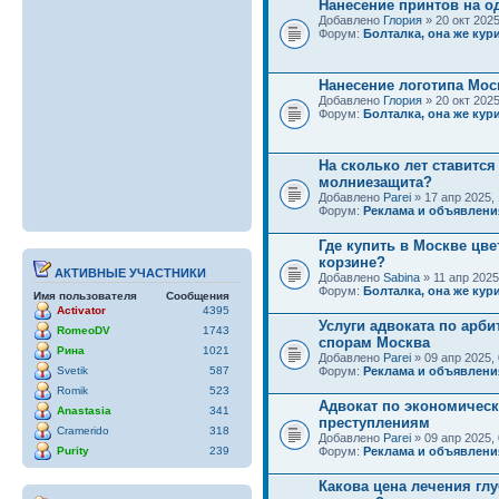
Нанесение принтов на о
Добавлено
Глория
» 20 окт 2025
Форум:
Болталка, она же кури
Нанесение логотипа Мос
Добавлено
Глория
» 20 окт 2025
Форум:
Болталка, она же кури
На сколько лет ставится
молниезащита?
Добавлено
Parei
» 17 апр 2025, 
Форум:
Реклама и объявлени
Где купить в Москве цве
корзине?
АКТИВНЫЕ УЧАСТНИКИ
Добавлено
Sabina
» 11 апр 2025
Форум:
Болталка, она же кури
Имя пользователя
Сообщения
Activator
4395
Услуги адвоката по арб
RomeoDV
1743
спорам Москва
Рина
1021
Добавлено
Parei
» 09 апр 2025, 
Svetik
587
Форум:
Реклама и объявлени
Romik
523
Адвокат по экономичес
Anastasia
341
преступлениям
Cramerido
318
Добавлено
Parei
» 09 апр 2025, 
Purity
239
Форум:
Реклама и объявлени
Какова цена лечения гл