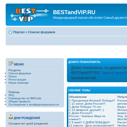
BESTandVIP.RU
Международный портал обо всём! Самый дружест
Портал
»
Список форумов
ДОБРО ПОЖАЛОВАТЬ
МЕНЮ
Добро пожаловать на дружеств
Разделы
BESTandVIP.RU!
Зарегистрируй
Список форумов
Поиск
возможностей.
Регистрация
Наша команда
СВЕЖИЕ ТЕМЫ
Помощь
FAQ
Объявления
Попул
Руководство по BBCode
С Праздником Великой Победы!!!
Разные
Общие правила
С 12 июня, Днём России!!!
автом
Соглашение о конфиденциальности
С Днём Победы! 70 лет
Видео
С 23 февраля, друзья!!! :)
Интер
С Днём России!!!
момент
Россия - Чемпион Мира по
Лед. З
ДНИ РОЖДЕНИЯ
хоккею!!!
Моя MA
С 9 мая!!! С ДНЁМ ПОБЕДЫ!!!
Разли
Сегодня нет дней рождения.
12 апреля - День космонавтики!!!
Необыч