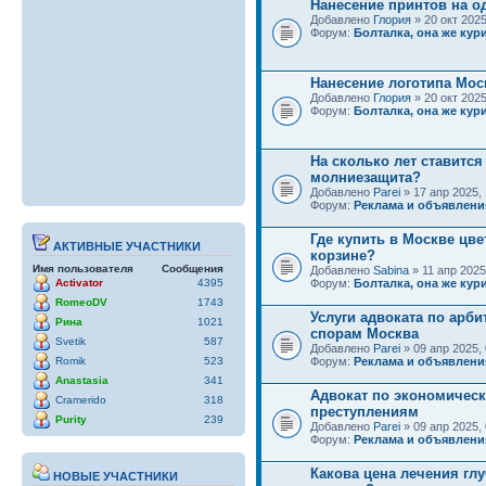
Нанесение принтов на о
Добавлено
Глория
» 20 окт 2025
Форум:
Болталка, она же кури
Нанесение логотипа Мос
Добавлено
Глория
» 20 окт 2025
Форум:
Болталка, она же кури
На сколько лет ставится
молниезащита?
Добавлено
Parei
» 17 апр 2025, 
Форум:
Реклама и объявлени
Где купить в Москве цве
АКТИВНЫЕ УЧАСТНИКИ
корзине?
Имя пользователя
Сообщения
Добавлено
Sabina
» 11 апр 2025
Activator
4395
Форум:
Болталка, она же кури
RomeoDV
1743
Услуги адвоката по арб
Рина
1021
спорам Москва
Svetik
587
Добавлено
Parei
» 09 апр 2025, 
Romik
523
Форум:
Реклама и объявлени
Anastasia
341
Адвокат по экономичес
Cramerido
318
преступлениям
Purity
239
Добавлено
Parei
» 09 апр 2025, 
Форум:
Реклама и объявлени
Какова цена лечения гл
НОВЫЕ УЧАСТНИКИ