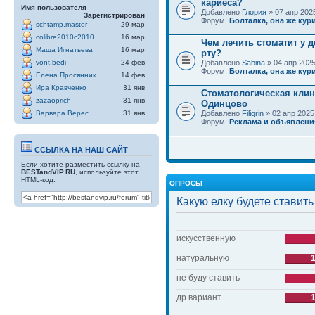
кариеса?
Имя пользователя
Добавлено
Глория
» 07 апр 2025
Зарегистрирован
Форум:
Болталка, она же кури
schtamp.master
29 мар
colibre2010c2010
16 мар
Чем лечить стоматит у д
Маша Игнатьева
16 мар
рту?
vont.bedi
24 фев
Добавлено
Sabina
» 04 апр 2025
Форум:
Болталка, она же кури
Елена Просянник
14 фев
Ира Кравченко
31 янв
Стоматологическая клин
zazaoprich
31 янв
Одинцово
Варвара Верес
31 янв
Добавлено
Filigrin
» 02 апр 2025
Форум:
Реклама и объявлени
ССЫЛКА НА НАШ САЙТ
Если хотите разместить ссылку на
BESTandVIP.RU
, используйте этот
HTML-код:
ОПРОСЫ
Какую елку будете ставить
искусственную
натуральную
не буду ставить
др.вариант