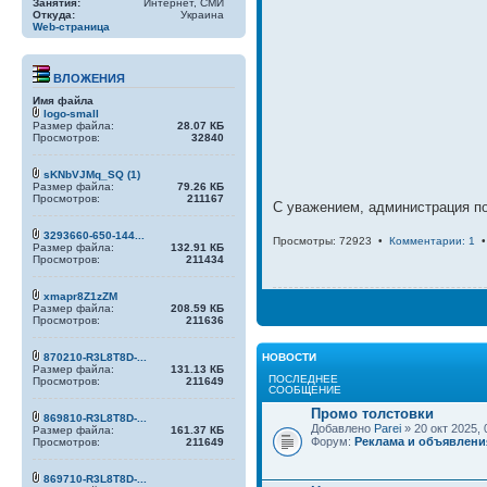
Занятия:
Интернет, СМИ
Откуда:
Украина
Web-страница
ВЛОЖЕНИЯ
Имя файла
logo-small
Размер файла:
28.07 КБ
Просмотров:
32840
sKNbVJMq_SQ (1)
Размер файла:
79.26 КБ
Просмотров:
211167
С уважением, администрация п
3293660-650-144...
Просмотры: 72923 •
Комментарии: 1
Размер файла:
132.91 КБ
Просмотров:
211434
xmapr8Z1zZM
Размер файла:
208.59 КБ
Просмотров:
211636
870210-R3L8T8D-...
НОВОСТИ
Размер файла:
131.13 КБ
ПОСЛЕДНЕЕ
Просмотров:
211649
СООБЩЕНИЕ
Промо толстовки
869810-R3L8T8D-...
Добавлено
Parei
» 20 окт 2025, 
Размер файла:
161.37 КБ
Форум:
Реклама и объявлени
Просмотров:
211649
869710-R3L8T8D-...