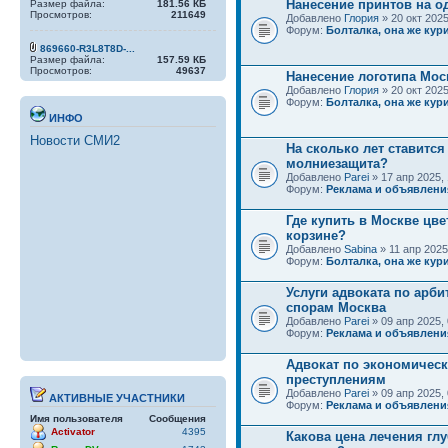
Нанесение принтов на о
Размер файла:
181.56 КБ
Просмотров:
211649
Добавлено
Глория
» 20 окт 2025
Форум:
Болталка, она же кури
869660-R3L8T8D-...
Размер файла:
157.59 КБ
Просмотров:
49637
Нанесение логотипа Мос
Добавлено
Глория
» 20 окт 2025
Форум:
Болталка, она же кури
ИНФО
Новости СМИ2
На сколько лет ставится
молниезащита?
Добавлено
Parei
» 17 апр 2025, 
Форум:
Реклама и объявлени
Где купить в Москве цве
корзине?
Добавлено
Sabina
» 11 апр 2025
Форум:
Болталка, она же кури
Услуги адвоката по арб
спорам Москва
Добавлено
Parei
» 09 апр 2025, 
Форум:
Реклама и объявлени
Адвокат по экономичес
преступлениям
Добавлено
Parei
» 09 апр 2025, 
АКТИВНЫЕ УЧАСТНИКИ
Форум:
Реклама и объявлени
Имя пользователя
Сообщения
Activator
4395
Какова цена лечения гл