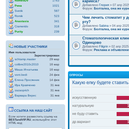
RomeoDV
1743
кариеса?
Добавлено
Глория
» 07 апр 2025
Рина
1021
Форум:
Болталка, она же кури
Svetik
587
Romik
523
Чем лечить стоматит у д
Anastasia
341
рту?
Добавлено
Sabina
» 04 апр 2025
Cramerido
318
Форум:
Болталка, она же кури
Purity
239
Стоматологическая клин
Одинцово
Добавлено
Filigrin
» 02 апр 2025
НОВЫЕ УЧАСТНИКИ
Форум:
Реклама и объявлени
Имя пользователя
Зарегистрирован
schtamp.master
29 мар
colibre2010c2010
16 мар
Маша Игнатьева
16 мар
vont.bedi
24 фев
ОПРОСЫ
Елена Просянник
14 фев
Какую елку будете ставить
Ира Кравченко
31 янв
zazaoprich
31 янв
Варвара Верес
31 янв
искусственную
натуральную
ССЫЛКА НА НАШ САЙТ
не буду ставить
Если хотите разместить ссылку на
BESTandVIP.RU
, используйте этот
др.вариант
HTML-код: