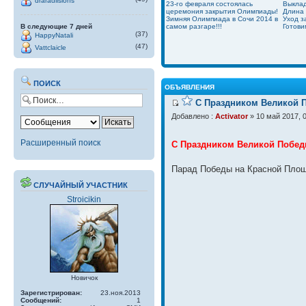
draradlislons
23-го февраля состоялась
Выклад
церемония закрытия Олимпиады!
Длина 
Зимняя Олимпиада в Сочи 2014 в
Уход з
В следующие 7 дней
самом разгаре!!!
Готови
(37)
HappyNatali
(47)
Vattclaicle
ПОИСК
ОБЪЯВЛЕНИЯ
С Праздником Великой П
Добавлено :
Activator
» 10 май 2017, 
Расширенный поиск
С Праздником Великой Побед
Парад Победы на Красной Площ
СЛУЧАЙНЫЙ УЧАСТНИК
Stroicikin
Новичок
Зарегистрирован:
23.ноя.2013
Сообщений:
1