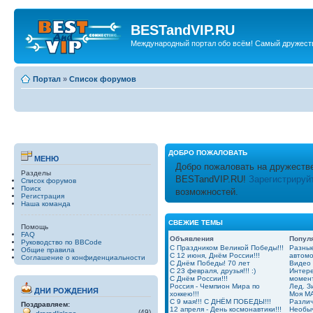
BESTandVIP.RU
Международный портал обо всём! Самый дружест
Портал
»
Список форумов
ДОБРО ПОЖАЛОВАТЬ
МЕНЮ
Добро пожаловать на дружеств
Разделы
BESTandVIP.RU!
Зарегистрируй
Список форумов
Поиск
возможностей.
Регистрация
Наша команда
СВЕЖИЕ ТЕМЫ
Помощь
FAQ
Объявления
Попул
Руководство по BBCode
С Праздником Великой Победы!!!
Разные
Общие правила
С 12 июня, Днём России!!!
автом
Соглашение о конфиденциальности
С Днём Победы! 70 лет
Видео
С 23 февраля, друзья!!! :)
Интер
С Днём России!!!
момент
Россия - Чемпион Мира по
Лед. З
ДНИ РОЖДЕНИЯ
хоккею!!!
Моя MA
С 9 мая!!! С ДНЁМ ПОБЕДЫ!!!
Разли
Поздравляем:
12 апреля - День космонавтики!!!
Необыч
(49)