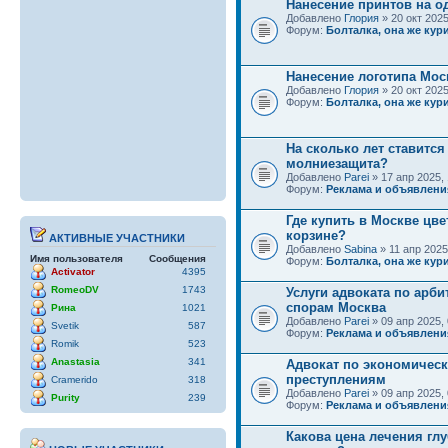
Нанесение принтов на о
Добавлено
Глория
» 20 окт 2025
Форум:
Болталка, она же кури
Нанесение логотипа Мос
Добавлено
Глория
» 20 окт 2025
Форум:
Болталка, она же кури
На сколько лет ставится
молниезащита?
Добавлено
Parei
» 17 апр 2025, 
Форум:
Реклама и объявлени
Где купить в Москве цве
корзине?
АКТИВНЫЕ УЧАСТНИКИ
Добавлено
Sabina
» 11 апр 2025
Имя пользователя
Сообщения
Форум:
Болталка, она же кури
Activator
4395
RomeoDV
1743
Услуги адвоката по арб
спорам Москва
Рина
1021
Добавлено
Parei
» 09 апр 2025, 
Svetik
587
Форум:
Реклама и объявлени
Romik
523
Anastasia
341
Адвокат по экономичес
преступлениям
Cramerido
318
Добавлено
Parei
» 09 апр 2025, 
Purity
239
Форум:
Реклама и объявлени
Какова цена лечения гл