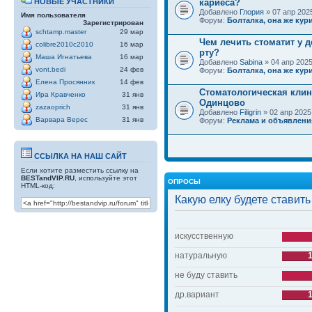
НОВЫЕ УЧАСТНИКИ
кариеса?
Добавлено
Глория
» 07 апр 2025
Имя пользователя
Форум:
Болталка, она же кури
Зарегистрирован
schtamp.master
29 мар
Чем лечить стоматит у д
colibre2010c2010
16 мар
рту?
Маша Игнатьева
16 мар
Добавлено
Sabina
» 04 апр 2025
vont.bedi
24 фев
Форум:
Болталка, она же кури
Елена Просянник
14 фев
Стоматологическая клин
Ира Кравченко
31 янв
Одинцово
zazaoprich
31 янв
Добавлено
Filigrin
» 02 апр 2025
Варвара Верес
31 янв
Форум:
Реклама и объявлени
ССЫЛКА НА НАШ САЙТ
Если хотите разместить ссылку на
BESTandVIP.RU
, используйте этот
ОПРОСЫ
HTML-код:
Какую елку будете ставить
искусственную
натуральную
не буду ставить
др.вариант