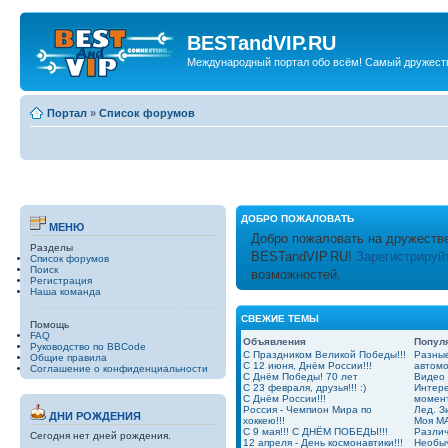
BESTandVIP.RU
Международный портал обо всём! Самый дружест
Портал
»
Список форумов
ДОБРО ПОЖАЛОВАТЬ
МЕНЮ
Добро пожаловать на дружеств
Разделы
BESTandVIP.RU!
Зарегистрируй
Список форумов
Поиск
возможностей.
Регистрация
Наша команда
СВЕЖИЕ ТЕМЫ
Помощь
FAQ
Объявления
Попул
Руководство по BBCode
С Праздником Великой Победы!!!
Разные
Общие правила
С 12 июня, Днём России!!!
автом
Соглашение о конфиденциальности
С Днём Победы! 70 лет
Видео
С 23 февраля, друзья!!! :)
Интер
С Днём России!!!
момент
Россия - Чемпион Мира по
Лед. З
ДНИ РОЖДЕНИЯ
хоккею!!!
Моя MA
С 9 мая!!! С ДНЁМ ПОБЕДЫ!!!
Разли
Сегодня нет дней рождения.
12 апреля - День космонавтики!!!
Необыч