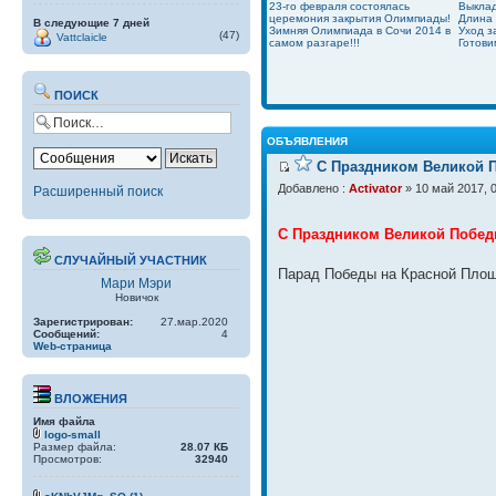
23-го февраля состоялась
Выклад
церемония закрытия Олимпиады!
Длина 
В следующие 7 дней
Зимняя Олимпиада в Сочи 2014 в
Уход з
(47)
Vattclaicle
самом разгаре!!!
Готови
ПОИСК
ОБЪЯВЛЕНИЯ
С Праздником Великой П
Добавлено :
Activator
» 10 май 2017, 
Расширенный поиск
С Праздником Великой Побед
СЛУЧАЙНЫЙ УЧАСТНИК
Парад Победы на Красной Площ
Мари Мэри
Новичок
Зарегистрирован:
27.мар.2020
Сообщений:
4
Web-страница
ВЛОЖЕНИЯ
Имя файла
logo-small
Размер файла:
28.07 КБ
Просмотров:
32940