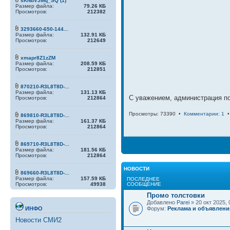
sKNbVJMq_SQ (1)
Размер файла:
79.26 КБ
Просмотров:
212382
3293660-650-144...
Размер файла:
132.91 КБ
Просмотров:
212649
xmapr8Z1zZM
Размер файла:
208.59 КБ
Просмотров:
212851
870210-R3L8T8D-...
Размер файла:
131.13 КБ
С уважением, администрация п
Просмотров:
212864
Просмотры: 73390 •
Комментарии: 1
869810-R3L8T8D-...
Размер файла:
161.37 КБ
Просмотров:
212864
869710-R3L8T8D-...
Размер файла:
181.56 КБ
Просмотров:
212864
НОВОСТИ
869660-R3L8T8D-...
Размер файла:
157.59 КБ
ПОСЛЕДНЕЕ
Просмотров:
49938
СООБЩЕНИЕ
Промо толстовки
Добавлено
Parei
» 20 окт 2025, 
ИНФО
Форум:
Реклама и объявлени
Новости СМИ2